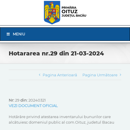
Skip
to
content
Skip
MENIU
Navigation
Hotararea nr.29 din 21-03-2024
Pagina Anterioară
Pagina Următoare
Nr:
29
din:
20240321
VEZI DOCUMENT OFICIAL
Hotărâre privind atestarea inventarului bunurilor care
alcătuiesc domeniul public al com.Oituz, judetul Bacau