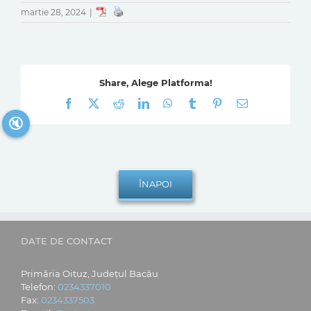
martie 28, 2024
|
Share, Alege Platforma!
Facebook
X
Reddit
LinkedIn
WhatsApp
Tumblr
Pinterest
E-
mail:
🔇
DATE DE CONTACT
Primăria Oituz, Județul Bacău
Telefon:
0234337010
Fax:
0234337503