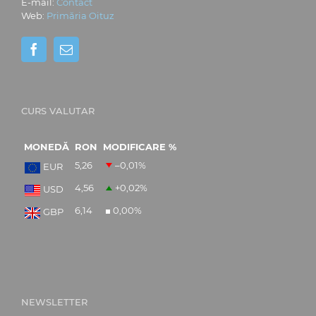
E-mail:
Contact
Web:
Primăria Oituz
CURS VALUTAR
MONEDĂ
RON
MODIFICARE %
5,26
–0,01
%
EUR
4,56
+0,02
%
USD
6,14
0,00
%
GBP
NEWSLETTER