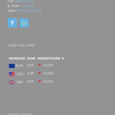
Fax:
0234337503
E-mail:
Contact
Web:
Primăria Oituz
CURS VALUTAR
MONEDĂ
RON
MODIFICARE %
5,25
–0,02
%
EUR
4,56
–0,03
%
USD
6,13
–0,02
%
GBP
NEWSLETTER