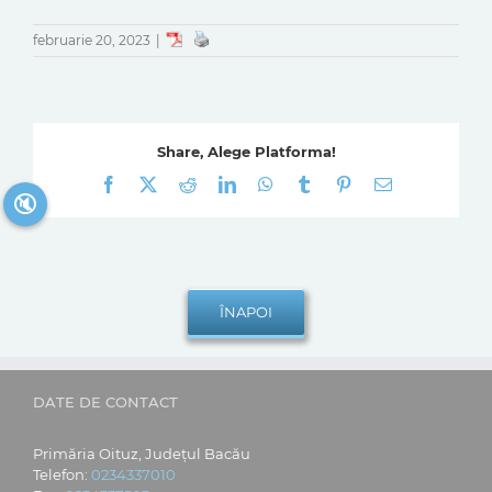
februarie 20, 2023
|
Share, Alege Platforma!
Facebook
X
Reddit
LinkedIn
WhatsApp
Tumblr
Pinterest
E-
🔇
mail:
DATE DE CONTACT
Primăria Oituz, Județul Bacău
Telefon:
0234337010