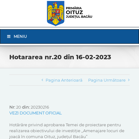
Skip
to
content
Skip
MENIU
Navigation
Hotararea nr.20 din 16-02-2023
Pagina Anterioară
Pagina Următoare
Nr:
20
din:
20230216
VEZI DOCUMENT OFICIAL
Hotărâre privind aprobarea Temei de proiectare pentru
realizarea obiectivului de investiţie ,,Amenajare locuri de
joacă în comuna Oituz, județul Bacău”