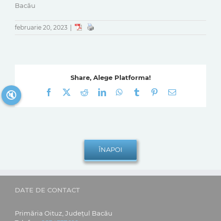
Bacău
februarie 20, 2023
|
Share, Alege Platforma!
Facebook
X
Reddit
LinkedIn
WhatsApp
Tumblr
Pinterest
E-
🔇
mail:
DATE DE CONTACT
Primăria Oituz, Județul Bacău