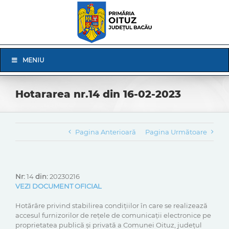
Skip
to
content
Skip
MENIU
Navigation
Hotararea nr.14 din 16-02-2023
Pagina Anterioară
Pagina Următoare
Nr:
14
din:
20230216
VEZI DOCUMENT OFICIAL
Hotărâre privind stabilirea condițiilor în care se realizează
accesul furnizorilor de rețele de comunicații electronice pe
proprietatea publică și privată a Comunei Oituz, județul