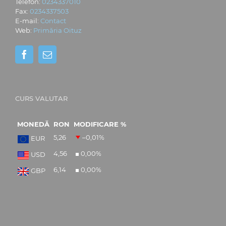
Telefon:
0234337010
Fax:
0234337503
E-mail:
Contact
Web:
Primăria Oituz
CURS VALUTAR
MONEDĂ
RON
MODIFICARE %
5,26
–0,01
%
EUR
4,56
0,00
%
USD
6,14
0,00
%
GBP