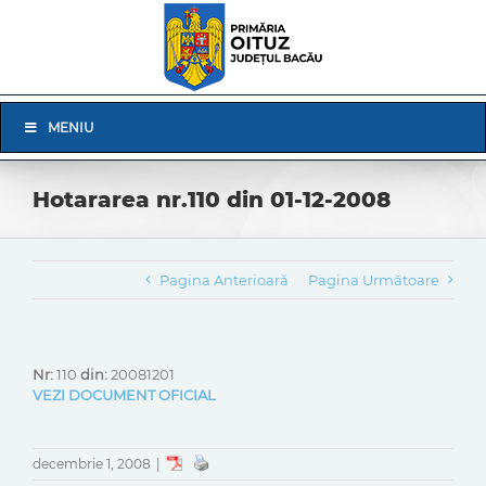
Skip
to
content
Skip
MENIU
Navigation
Hotararea nr.110 din 01-12-2008
Pagina Anterioară
Pagina Următoare
Nr:
110
din:
20081201
VEZI DOCUMENT OFICIAL
decembrie 1, 2008
|