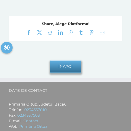
Share, Alege Platforma!
Facebook
X
Reddit
LinkedIn
WhatsApp
Tumblr
Pinterest
E-
mail:
🔇
DATE DE CONTACT
Primăria Oituz, Județul Bacău
Telefon:
0234337010
Fax:
0234337503
E-mail:
Contact
Web:
Primăria Oituz