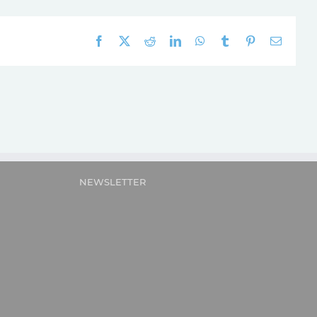
Facebook
X
Reddit
LinkedIn
WhatsApp
Tumblr
Pinterest
E-
mail:
NEWSLETTER