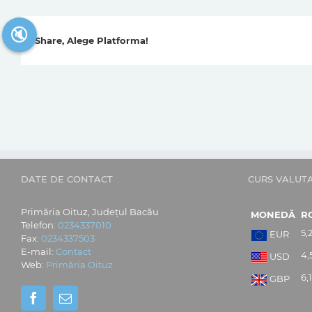
🔇
Share, Alege Platforma!
DATE DE CONTACT
CURS VALUT
Primăria Oituz, Județul Bacău
MONEDĂ
R
Telefon:
0234337010
5,
EUR
Fax:
0234337503
E-mail:
Contact
4,
USD
Web:
Primăria Oituz
6,
GBP