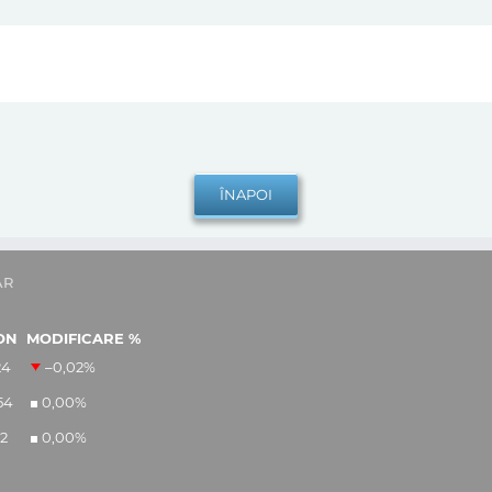
AR
ON
MODIFICARE %
24
–0,02
%
54
0,00
%
12
0,00
%