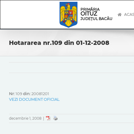
Skip
Skip
to
Navigation
PRIMĂRIA
OITUZ
content
ACA
JUDEȚUL BACĂU
Hotararea nr.109 din 01-12-2008
Nr:
109
din:
20081201
VEZI DOCUMENT OFICIAL
decembrie 1, 2008
|