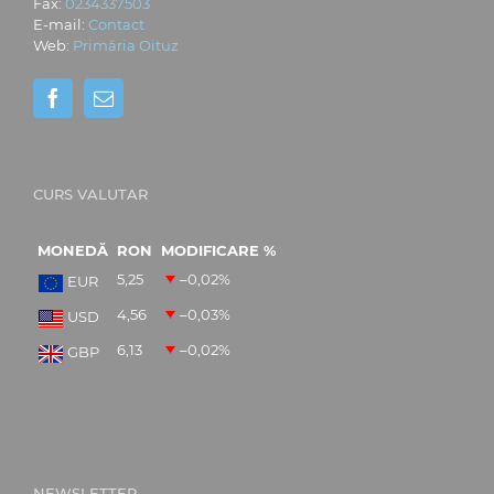
Fax:
0234337503
E-mail:
Contact
Web:
Primăria Oituz
CURS VALUTAR
MONEDĂ
RON
MODIFICARE %
5,25
–0,02
%
EUR
4,56
–0,03
%
USD
6,13
–0,02
%
GBP
NEWSLETTER