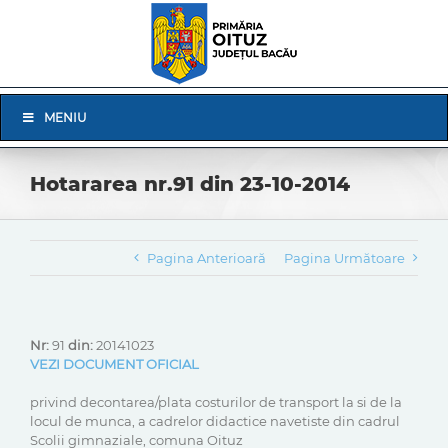
Skip
to
content
Skip
MENIU
Navigation
Hotararea nr.91 din 23-10-2014
Pagina Anterioară
Pagina Următoare
Nr:
91
din:
20141023
VEZI DOCUMENT OFICIAL
privind decontarea/plata costurilor de transport la si de la
locul de munca, a cadrelor didactice navetiste din cadrul
Scolii gimnaziale, comuna Oituz