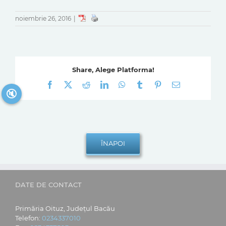
noiembrie 26, 2016
|
Share, Alege Platforma!
Facebook
X
Reddit
LinkedIn
WhatsApp
Tumblr
Pinterest
E-
🔇
mail:
DATE DE CONTACT
Primăria Oituz, Județul Bacău
Telefon:
0234337010