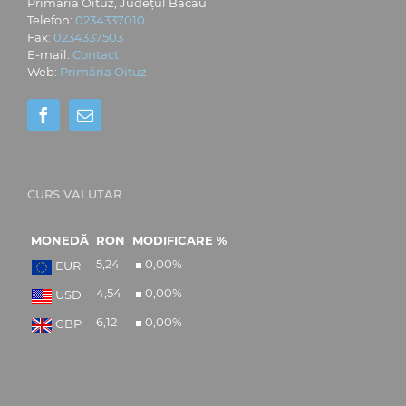
Primăria Oituz, Județul Bacău
Telefon:
0234337010
Fax:
0234337503
E-mail:
Contact
Web:
Primăria Oituz
CURS VALUTAR
MONEDĂ
RON
MODIFICARE %
5,24
0,00
%
EUR
4,54
0,00
%
USD
6,12
0,00
%
GBP