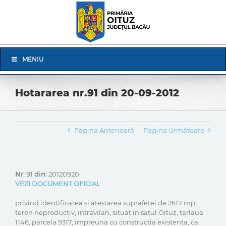
Skip
to
content
Skip
MENIU
Navigation
Hotararea nr.91 din 20-09-2012
Pagina Anterioară
Pagina Următoare
Nr:
91
din:
20120920
VEZI DOCUMENT OFICIAL
privind identificarea si atestarea suprafetei de 2617 mp
teren neproductiv, intravilan, situat in satul Oituz, tarlaua
1146, parcela 9317, impreuna cu constructia existenta, ca