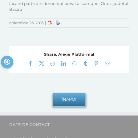
facand parte din domeniul privat al comunei Oituz, judetul
Bacau
noiembrie 26, 2016
|
Share, Alege Platforma!
🔇
Facebook
X
Reddit
LinkedIn
WhatsApp
Tumblr
Pinterest
E-
mail:
DATE DE CONTACT