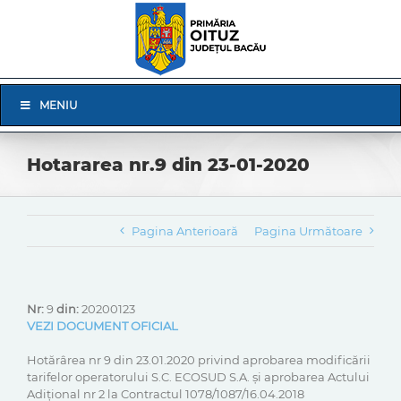
Skip
to
content
Skip
MENIU
Navigation
Hotararea nr.9 din 23-01-2020
Pagina Anterioară
Pagina Următoare
Nr:
9
din:
20200123
VEZI DOCUMENT OFICIAL
Hotărârea nr 9 din 23.01.2020 privind aprobarea modificării
tarifelor operatorului S.C. ECOSUD S.A. și aprobarea Actului
Adițional nr 2 la Contractul 1078/1087/16.04.2018