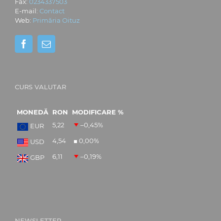
Fax:
0234337503
E-mail:
Contact
Web:
Primăria Oituz
CURS VALUTAR
MONEDĂ
RON
MODIFICARE %
5,22
–0,45
%
EUR
4,54
0,00
%
USD
6,11
–0,19
%
GBP
NEWSLETTER