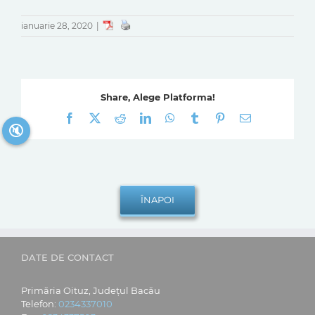
ianuarie 28, 2020
|
Share, Alege Platforma!
Facebook
X
Reddit
LinkedIn
WhatsApp
Tumblr
Pinterest
E-
🔇
mail:
DATE DE CONTACT
Primăria Oituz, Județul Bacău
Telefon:
0234337010