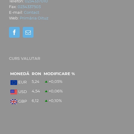
Telefon:
0234337010
Fax:
0234337503
E-mail:
Contact
Web:
Primăria Oituz
CURS VALUTAR
MONEDĂ
RON
MODIFICARE %
5,24
+0,05
%
EUR
4,54
+0,06
%
USD
6,12
+0,10
%
GBP