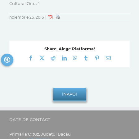
Cultural Oituz"
noiembrie 26, 2016
|
Share, Alege Platforma!
Facebook
X
Reddit
LinkedIn
WhatsApp
Tumblr
Pinterest
E-
🔇
mail:
DATE DE CONTACT
Primăria Oituz, Județul Bacău