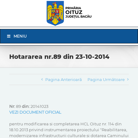
Skip
to
content
Skip
MENIU
Navigation
Hotararea nr.89 din 23-10-2014
Pagina Anterioară
Pagina Următoare
Nr:
89
din:
20141023
VEZI DOCUMENT OFICIAL
pentru modificarea si completarea HCL Oituz nr. 114 din
18.10.2013 privind instrumentarea proiectului "Reabilitarea,
modernizarea infrastructurii culturale si dotarea Caminului