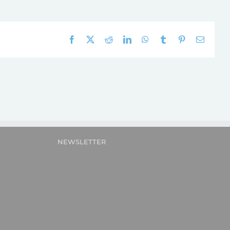
Facebook
X
Reddit
LinkedIn
WhatsApp
Tumblr
Pinterest
E-
mail:
NEWSLETTER