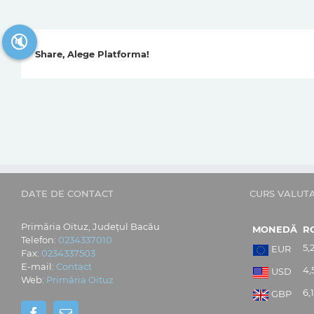
🔇
Share, Alege Platforma!
DATE DE CONTACT
CURS VALUT
Primăria Oituz, Județul Bacău
MONEDĂ
R
Telefon:
0234337010
5,
EUR
Fax:
0234337503
E-mail:
Contact
4,
USD
Web:
Primăria Oituz
6,1
GBP