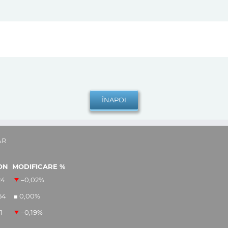
AR
ON
MODIFICARE %
24
–0,02
%
54
0,00
%
1
–0,19
%