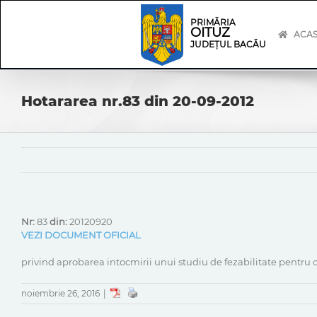
Skip
Skip
to
Navigation
PRIMĂRIA
OITUZ
content
ACA
JUDEȚUL BACĂU
Hotararea nr.83 din 20-09-2012
Nr:
83
din:
20120920
VEZI DOCUMENT OFICIAL
privind aprobarea intocmirii unui studiu de fezabilitate pentru c
noiembrie 26, 2016
|