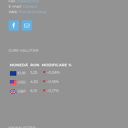
Fax:
0234337503
E-mail:
Contact
Web:
Primăria Oituz
CURS VALUTAR
MONEDĂ
RON
MODIFICARE %
5,25
–0,06
%
EUR
4,55
–0,16
%
USD
6,13
–0,17
%
GBP
NEWSLETTER