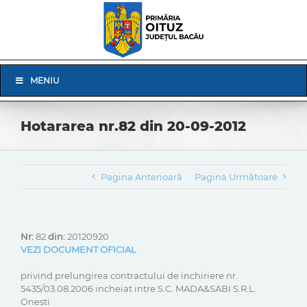
Skip
to
content
Skip
MENIU
Navigation
Hotararea nr.82 din 20-09-2012
Pagina Anterioară
Pagina Următoare
Nr:
82
din:
20120920
VEZI DOCUMENT OFICIAL
privind prelungirea contractului de inchiriere nr.
5435/03.08.2006 incheiat intre S.C. MADA&SABI S.R.L.
Onesti