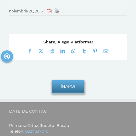
noiembrie 26, 2016
|
Share, Alege Platforma!
Facebook
X
Reddit
LinkedIn
WhatsApp
Tumblr
Pinterest
E-
🔇
mail:
DATE DE CONTACT
Primăria Oituz, Județul Bacău
Telefon:
0234337010