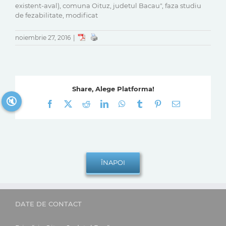
existent-aval), comuna Oituz, judetul Bacau", faza studiu
de fezabilitate, modificat
noiembrie 27, 2016
|
Share, Alege Platforma!
🔇
Facebook
X
Reddit
LinkedIn
WhatsApp
Tumblr
Pinterest
E-
mail:
DATE DE CONTACT