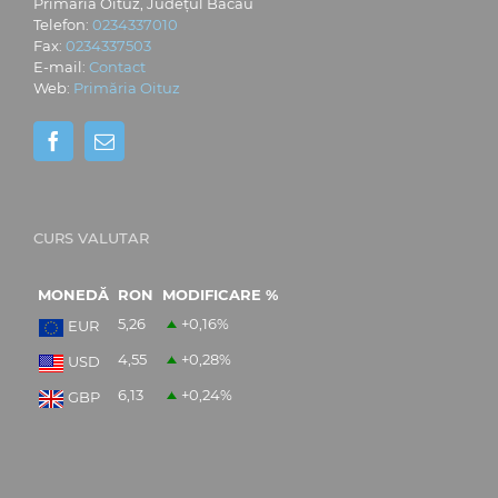
Primăria Oituz, Județul Bacău
Telefon:
0234337010
Fax:
0234337503
E-mail:
Contact
Web:
Primăria Oituz
CURS VALUTAR
MONEDĂ
RON
MODIFICARE %
5,26
+0,16
%
EUR
4,55
+0,28
%
USD
6,13
+0,24
%
GBP