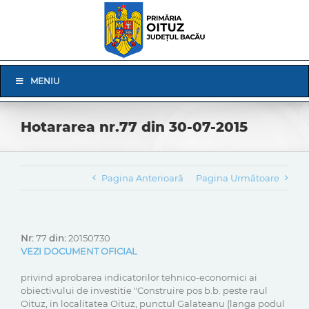
Skip
to
content
Skip
MENIU
Navigation
Hotararea nr.77 din 30-07-2015
Pagina Anterioară
Pagina Următoare
Nr:
77
din:
20150730
VEZI DOCUMENT OFICIAL
privind aprobarea indicatorilor tehnico-economici ai
obiectivului de investitie "Construire pos b.b. peste raul
Oituz, in localitatea Oituz, punctul Galateanu (langa podul