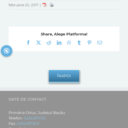
februarie 20, 2017
|
Share, Alege Platforma!
Facebook
X
Reddit
LinkedIn
WhatsApp
Tumblr
Pinterest
E-
mail:
🔇
DATE DE CONTACT
Primăria Oituz, Județul Bacău
Telefon:
0234337010
Fax:
0234337503