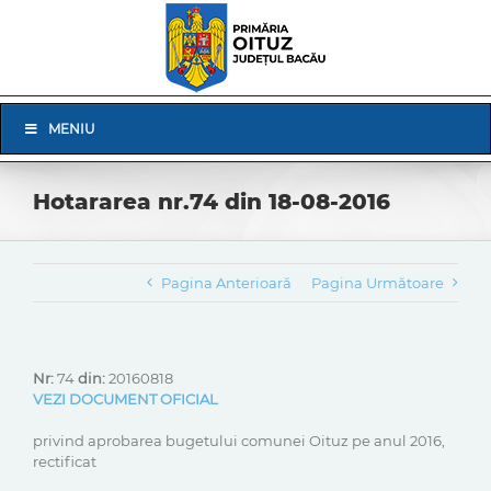
Skip
to
content
Skip
MENIU
Navigation
Hotararea nr.74 din 18-08-2016
Pagina Anterioară
Pagina Următoare
Nr:
74
din:
20160818
VEZI DOCUMENT OFICIAL
privind aprobarea bugetului comunei Oituz pe anul 2016,
rectificat