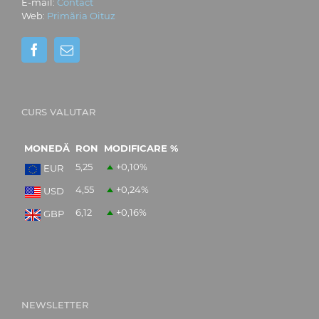
E-mail:
Contact
Web:
Primăria Oituz
CURS VALUTAR
MONEDĂ
RON
MODIFICARE %
5,25
+0,10
%
EUR
4,55
+0,24
%
USD
6,12
+0,16
%
GBP
NEWSLETTER