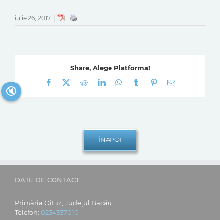
iulie 26, 2017
|
Share, Alege Platforma!
Facebook
X
Reddit
LinkedIn
WhatsApp
Tumblr
Pinterest
E-
🔇
mail:
DATE DE CONTACT
Primăria Oituz, Județul Bacău
Telefon:
0234337010