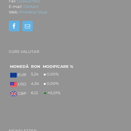
Fax:
0234337503
E-mail:
Contact
Web:
Primăria Oituz
CURS VALUTAR
MONEDĂ
RON
MODIFICARE %
5,24
0,00
%
EUR
4,54
0,00
%
USD
6,12
+0,01
%
GBP
NEWSLETTER