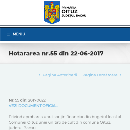
Skip
to
content
Skip
MENIU
Navigation
Hotararea nr.55 din 22-06-2017
Pagina Anterioară
Pagina Următoare
Nr:
55
din:
20170622
VEZI DOCUMENT OFICIAL
Privind aprobarea unui sprijin financiar din bugetul local al
Comunei Oituz unei unitati de cult din comuna Oituz,
judetul Bacau