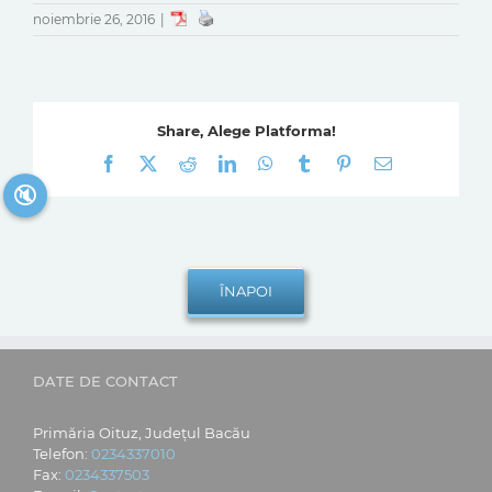
noiembrie 26, 2016
|
Share, Alege Platforma!
Facebook
X
Reddit
LinkedIn
WhatsApp
Tumblr
Pinterest
E-
mail:
🔇
DATE DE CONTACT
Primăria Oituz, Județul Bacău
Telefon:
0234337010
Fax:
0234337503