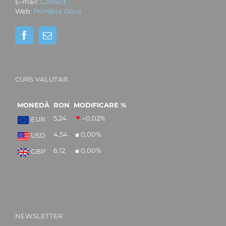
E-mail:
Contact
Web:
Primăria Oituz
CURS VALUTAR
MONEDĂ
RON
MODIFICARE %
5,24
–0,02
%
EUR
4,54
0,00
%
USD
6,12
0,00
%
GBP
NEWSLETTER