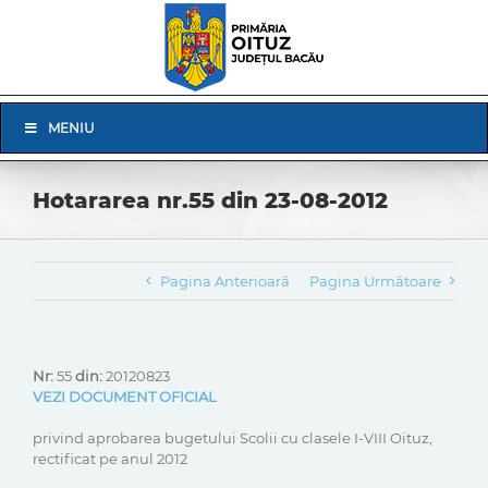
Skip
to
content
Skip
MENIU
Navigation
Hotararea nr.55 din 23-08-2012
Pagina Anterioară
Pagina Următoare
Nr:
55
din:
20120823
VEZI DOCUMENT OFICIAL
privind aprobarea bugetului Scolii cu clasele I-VIII Oituz,
rectificat pe anul 2012