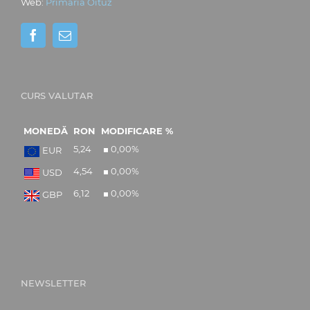
Web:
Primăria Oituz
CURS VALUTAR
MONEDĂ
RON
MODIFICARE %
5,24
0,00
%
EUR
4,54
0,00
%
USD
6,12
0,00
%
GBP
NEWSLETTER