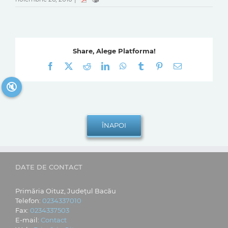
Share, Alege Platforma!
Facebook
X
Reddit
LinkedIn
WhatsApp
Tumblr
Pinterest
E-
mail:
🔇
DATE DE CONTACT
Primăria Oituz, Județul Bacău
Telefon:
0234337010
Fax:
0234337503
E-mail:
Contact