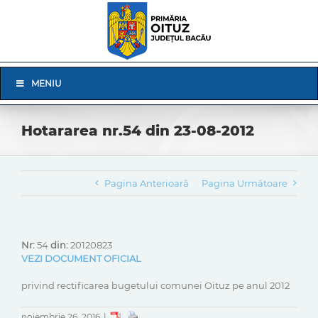
Skip
to
content
Skip
MENIU
Navigation
Hotararea nr.54 din 23-08-2012
Pagina Anterioară
Pagina Următoare
Nr:
54
din:
20120823
VEZI DOCUMENT OFICIAL
privind rectificarea bugetului comunei Oituz pe anul 2012
noiembrie 26, 2016
|