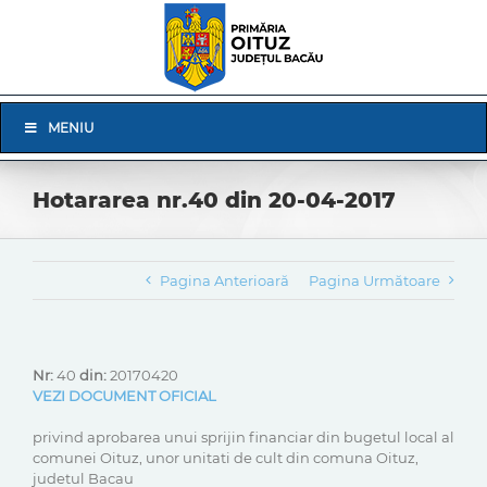
Skip
to
content
Skip
MENIU
Navigation
Hotararea nr.40 din 20-04-2017
Pagina Anterioară
Pagina Următoare
Nr:
40
din:
20170420
VEZI DOCUMENT OFICIAL
privind aprobarea unui sprijin financiar din bugetul local al
comunei Oituz, unor unitati de cult din comuna Oituz,
judetul Bacau