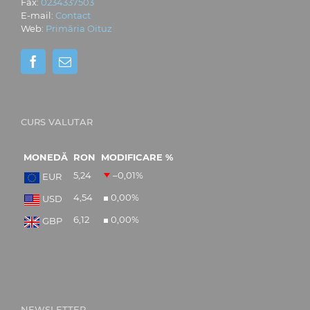
Fax:
0234337503
E-mail:
Contact
Web:
Primăria Oituz
CURS VALUTAR
MONEDĂ
RON
MODIFICARE %
5,24
–0,01
%
EUR
4,54
0,00
%
USD
6,12
0,00
%
GBP
NEWSLETTER