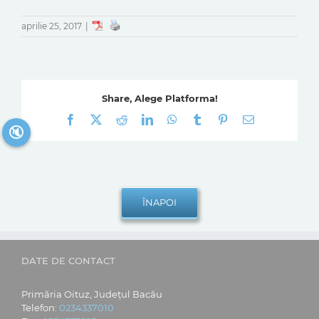
aprilie 25, 2017
|
Share, Alege Platforma!
Facebook
X
Reddit
LinkedIn
WhatsApp
Tumblr
Pinterest
E-
🔇
mail:
DATE DE CONTACT
Primăria Oituz, Județul Bacău
Telefon:
0234337010