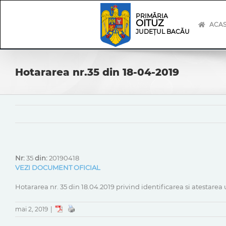
Skip
Skip
to
Navigation
PRIMĂRIA
OITUZ
content
ACA
JUDEȚUL BACĂU
Hotararea nr.35 din 18-04-2019
Nr:
35
din:
20190418
VEZI DOCUMENT OFICIAL
Hotararea nr. 35 din 18.04.2019 privind identificarea si atestar
mai 2, 2019
|