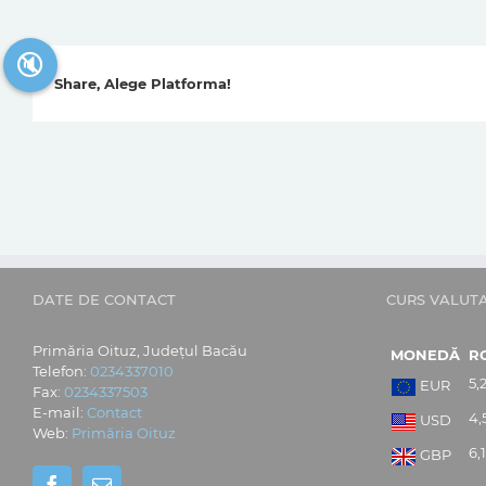
🔇
Share, Alege Platforma!
DATE DE CONTACT
CURS VALUT
Primăria Oituz, Județul Bacău
MONEDĂ
R
Telefon:
0234337010
5,
EUR
Fax:
0234337503
E-mail:
Contact
4,
USD
Web:
Primăria Oituz
6,1
GBP