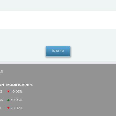
AR
ON
MODIFICARE %
25
–0,03
%
54
+0,03
%
1
–0,02
%