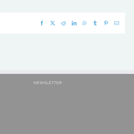
Facebook
X
Reddit
LinkedIn
WhatsApp
Tumblr
Pinterest
E-
mail:
NEWSLETTER