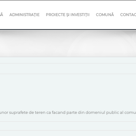
SĂ
ADMINISTRAȚIE
PROIECTE ȘI INVESTIȚII
COMUNĂ
CONTA
ea unor suprafete de teren ca facand parte din domeniul public al com