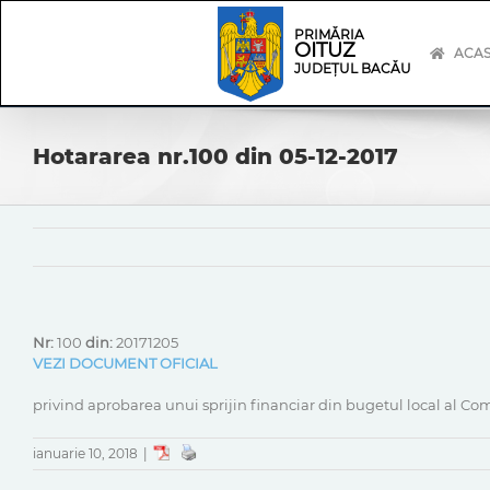
Skip
Skip
to
Navigation
PRIMĂRIA
OITUZ
content
ACA
JUDEȚUL BACĂU
Hotararea nr.100 din 05-12-2017
Nr:
100
din:
20171205
VEZI DOCUMENT OFICIAL
privind aprobarea unui sprijin financiar din bugetul local al C
ianuarie 10, 2018
|