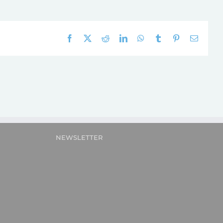
Facebook
X
Reddit
LinkedIn
WhatsApp
Tumblr
Pinterest
E-
mail:
NEWSLETTER