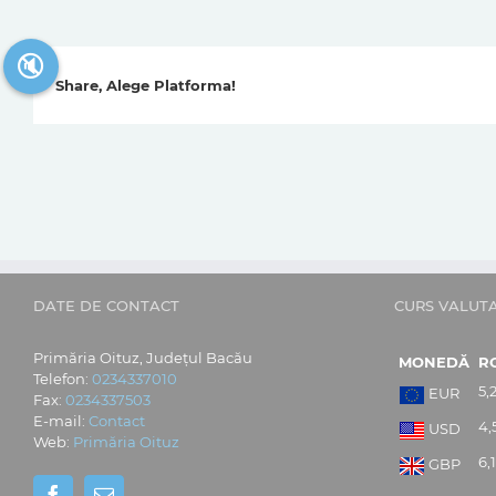
🔇
Share, Alege Platforma!
DATE DE CONTACT
CURS VALUT
Primăria Oituz, Județul Bacău
MONEDĂ
R
Telefon:
0234337010
5,
EUR
Fax:
0234337503
E-mail:
Contact
4,
USD
Web:
Primăria Oituz
6,
GBP