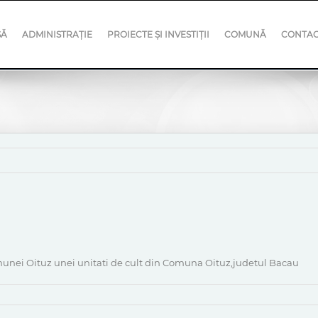
SĂ
ADMINISTRAȚIE
PROIECTE ȘI INVESTIȚII
COMUNĂ
CONTA
omunei Oituz unei unitati de cult din Comuna Oituz,judetul Bacau