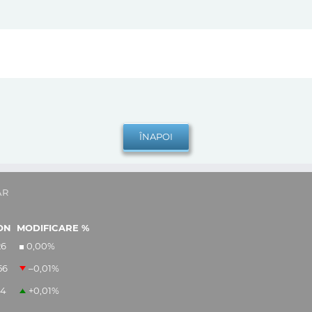
AR
ON
MODIFICARE %
26
0,00
%
56
–0,01
%
14
+0,01
%