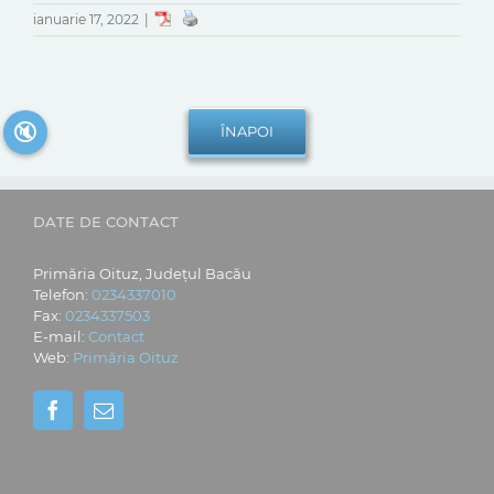
ianuarie 17, 2022
|
🔇
DATE DE CONTACT
Primăria Oituz, Județul Bacău
Telefon:
0234337010
Fax:
0234337503
E-mail:
Contact
Web:
Primăria Oituz