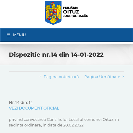
Skip
to
content
Skip
MENIU
Navigation
Dispozitie nr.14 din 14-01-2022
Pagina Anterioară
Pagina Următoare
Nr:
14
din:
14
VEZI DOCUMENT OFICIAL
privind convocarea Consiliului Local al comunei Oituz, in
sedinta ordinara, in data de 20.02.2022