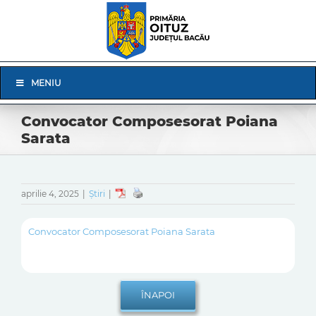
Skip
to
content
Skip
MENIU
Navigation
Convocator Composesorat Poiana
Sarata
aprilie 4, 2025
|
Știri
|
Convocator Composesorat Poiana Sarata