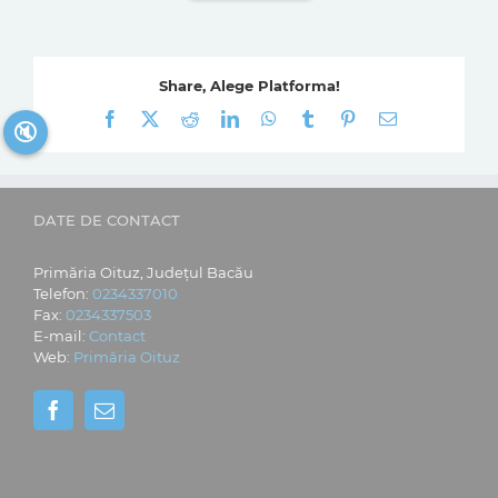
Share, Alege Platforma!
Facebook
X
Reddit
LinkedIn
WhatsApp
Tumblr
Pinterest
E-
🔇
mail:
DATE DE CONTACT
Primăria Oituz, Județul Bacău
Telefon:
0234337010
Fax:
0234337503
E-mail:
Contact
Web:
Primăria Oituz