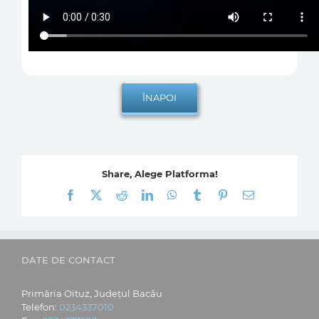
Share, Alege Platforma!
Facebook
X
Reddit
LinkedIn
WhatsApp
Tumblr
Pinterest
E-
mail:
DATE DE CONTACT
Primăria Oituz, Județul Bacău
Telefon:
0234337010