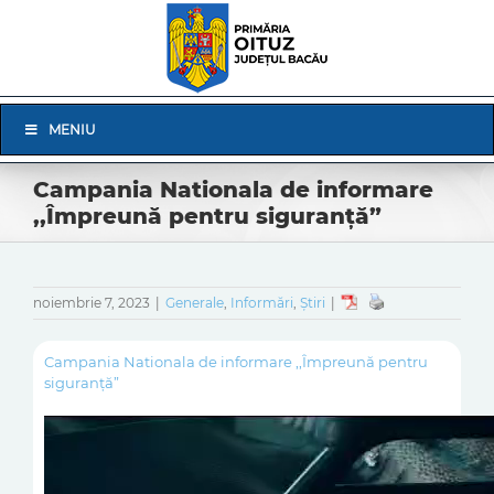
Skip
to
content
Skip
MENIU
Navigation
Campania Nationala de informare
,,Împreună pentru siguranță”
noiembrie 7, 2023
|
Generale
,
Informări
,
Știri
|
Campania Nationala de informare ,,Împreună pentru
siguranță”