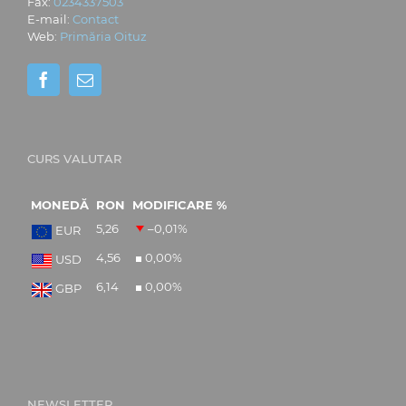
Fax:
0234337503
E-mail:
Contact
Web:
Primăria Oituz
CURS VALUTAR
MONEDĂ
RON
MODIFICARE %
5,26
–0,01
%
EUR
4,56
0,00
%
USD
6,14
0,00
%
GBP
NEWSLETTER