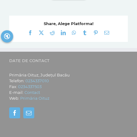
Share, Alege Platforma!
Facebook
X
Reddit
LinkedIn
WhatsApp
Tumblr
Pinterest
E-
🔇
mail:
DATE DE CONTACT
Primăria Oituz, Județul Bacău
Telefon:
0234337010
Fax:
0234337503
E-mail:
Contact
Web:
Primăria Oituz