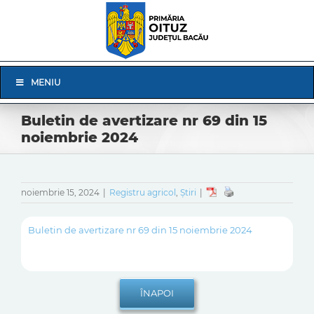
Skip
to
content
Skip
MENIU
Navigation
Buletin de avertizare nr 69 din 15
noiembrie 2024
noiembrie 15, 2024
|
Registru agricol
,
Știri
|
Buletin de avertizare nr 69 din 15 noiembrie 2024