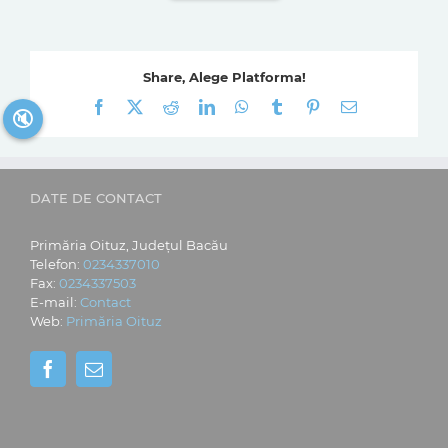
Share, Alege Platforma!
Facebook
X
Reddit
LinkedIn
WhatsApp
Tumblr
Pinterest
E-
🔇
mail:
DATE DE CONTACT
Primăria Oituz, Județul Bacău
Telefon:
0234337010
Fax:
0234337503
E-mail:
Contact
Web:
Primăria Oituz