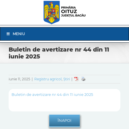
Skip
to
content
Skip
MENIU
Navigation
Buletin de avertizare nr 44 din 11
iunie 2025
iunie 11, 2025
|
Registru agricol
,
Știri
|
Buletin de avertizare nr 44 din 11 iunie 2025