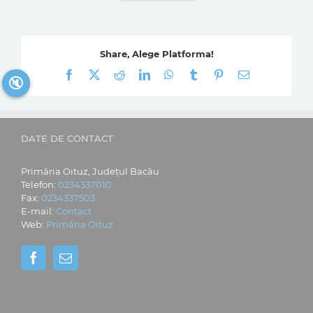
Share, Alege Platforma!
Facebook
X
Reddit
LinkedIn
WhatsApp
Tumblr
Pinterest
E-
🔇
mail:
DATE DE CONTACT
Primăria Oituz, Județul Bacău
Telefon:
0234337010
Fax:
0234337503
E-mail:
Contact
Web:
Primăria Oituz