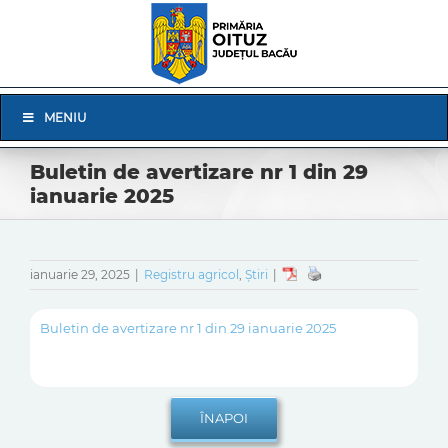
Skip
to
content
Skip
MENIU
Navigation
Buletin de avertizare nr 1 din 29
ianuarie 2025
ianuarie 29, 2025
|
Registru agricol
,
Știri
|
Buletin de avertizare nr 1 din 29 ianuarie 2025