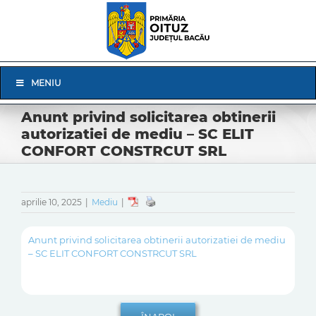
Skip
to
content
Skip
MENIU
Navigation
Anunt privind solicitarea obtinerii
autorizatiei de mediu – SC ELIT
CONFORT CONSTRCUT SRL
aprilie 10, 2025
|
Mediu
|
Anunt privind solicitarea obtinerii autorizatiei de mediu
– SC ELIT CONFORT CONSTRCUT SRL