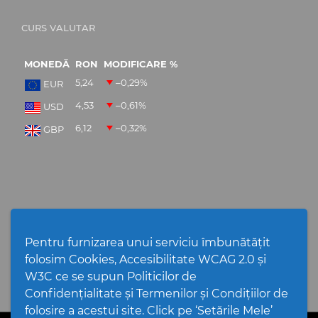
CURS VALUTAR
MONEDĂ
RON
MODIFICARE %
5,24
–0,29
%
EUR
4,53
–0,61
%
USD
6,12
–0,32
%
GBP
NEWSLETTER
Pentru furnizarea unui serviciu îmbunătățit
folosim Cookies, Accesibilitate WCAG 2.0 și
W3C ce se supun Politicilor de
Confidențialitate și Termenilor și Condițiilor de
folosire a acestui site. Click pe ‘Setările Mele’