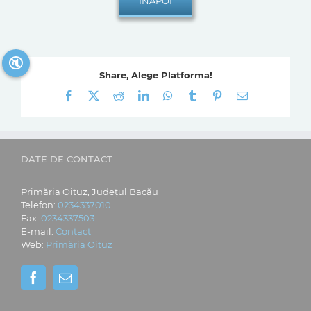
🔇
Share, Alege Platforma!
Facebook
X
Reddit
LinkedIn
WhatsApp
Tumblr
Pinterest
E-
mail:
DATE DE CONTACT
Primăria Oituz, Județul Bacău
Telefon:
0234337010
Fax:
0234337503
E-mail:
Contact
Web:
Primăria Oituz