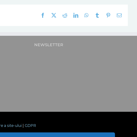
Facebook
X
Reddit
LinkedIn
WhatsApp
Tumblr
Pinterest
E-
mail:
NEWSLETTER
re a site-ului
|
GDPR