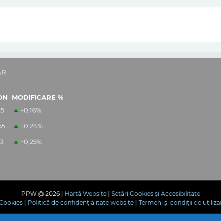
AR
ON
MODIFICARE %
25
+0,16
%
55
+0,24
%
13
+0,25
%
PPW @
2026 |
Hartă Website
|
Setări Cookies și Accesibilitate
e Cookies
|
Politică de confidențialitate website
|
Termeni și condiții de utiliza