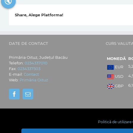
🔇
Share, Alege Platforma!
DATE DE CONTACT
CURS VALUT
Primăria Oituz, Județul Bacău
MONEDĂ
R
Telefon:
0234337010
5,
EUR
Fax:
0234337503
E-mail:
Contact
4,
USD
Web:
Primăria Oituz
6,
GBP
Politică de utilizar