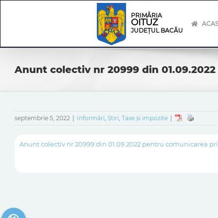
Skip
Skip
to
Navigation
PRIMĂRIA
OITUZ
content
ACA
JUDEȚUL BACĂU
Anunt colectiv nr 20999 din 01.09.2022
septembrie 5, 2022
|
Informări
,
Știri
,
Taxe și impozite
|
Anunt colectiv nr 20999 din 01.09.2022 pentru comunicarea pri