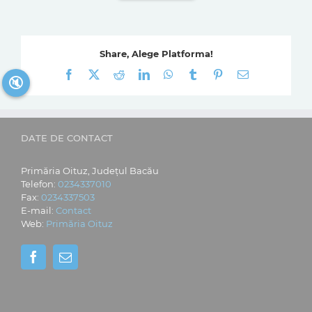
Share, Alege Platforma!
Facebook
X
Reddit
LinkedIn
WhatsApp
Tumblr
Pinterest
E-
🔇
mail:
DATE DE CONTACT
Primăria Oituz, Județul Bacău
Telefon:
0234337010
Fax:
0234337503
E-mail:
Contact
Web:
Primăria Oituz