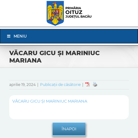
Skip
to
content
Skip
MENIU
Navigation
VĂCARU GICU ȘI MARINIUC
MARIANA
aprilie 19, 2024
|
Publicații de căsătorie
|
VĂCARU GICU ȘI MARINIUC MARIANA