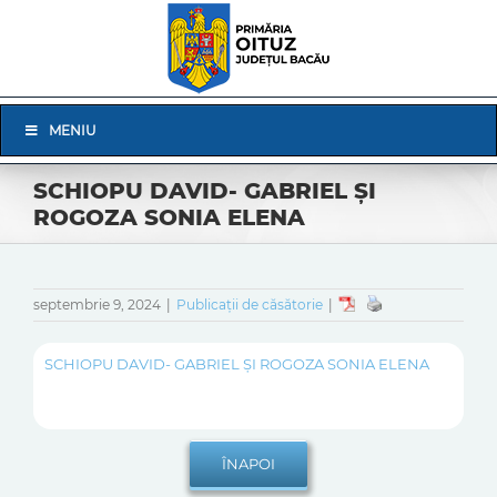
Skip
to
content
Skip
MENIU
Navigation
SCHIOPU DAVID- GABRIEL ȘI
ROGOZA SONIA ELENA
septembrie 9, 2024
|
Publicații de căsătorie
|
SCHIOPU DAVID- GABRIEL ȘI ROGOZA SONIA ELENA