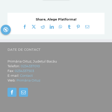
Share, Alege Platforma!
Facebook
X
Reddit
LinkedIn
WhatsApp
Tumblr
Pinterest
E-
🔇
mail:
DATE DE CONTACT
Primăria Oituz, Județul Bacău
Telefon:
0234337010
Fax:
0234337503
E-mail:
Contact
Web:
Primăria Oituz