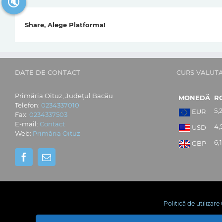
🔇
Share, Alege Platforma!
DATE DE CONTACT
CURS VALUT
Primăria Oituz, Județul Bacău
MONEDĂ
R
Telefon:
0234337010
5,
EUR
Fax:
0234337503
E-mail:
Contact
4,
USD
Web:
Primăria Oituz
6,
GBP
Politică de utilizar