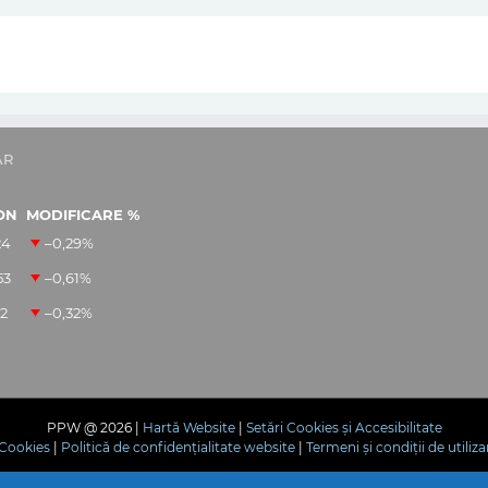
AR
ON
MODIFICARE %
24
–0,29
%
53
–0,61
%
12
–0,32
%
PPW @
2026 |
Hartă Website
|
Setări Cookies și Accesibilitate
e Cookies
|
Politică de confidențialitate website
|
Termeni și condiții de utiliza