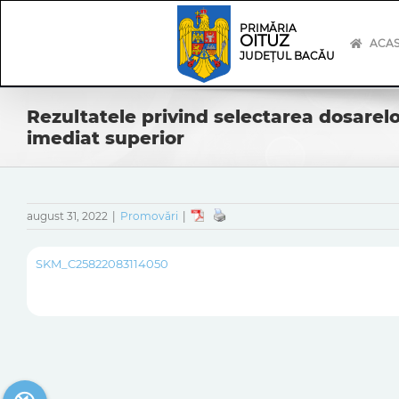
Skip
Skip
to
Navigation
PRIMĂRIA
OITUZ
content
ACA
JUDEȚUL BACĂU
Rezultatele privind selectarea dosarel
imediat superior
august 31, 2022
|
Promovări
|
SKM_C25822083114050