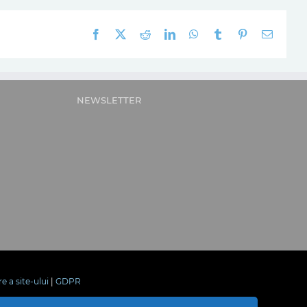
Facebook
X
Reddit
LinkedIn
WhatsApp
Tumblr
Pinterest
E-
mail:
NEWSLETTER
re a site-ului
|
GDPR