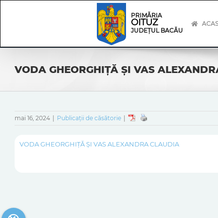
Skip
Skip
to
Navigation
PRIMĂRIA
OITUZ
content
ACA
JUDEȚUL BACĂU
VODA GHEORGHIȚĂ ȘI VAS ALEXANDR
mai 16, 2024
|
Publicații de căsătorie
|
VODA GHEORGHIȚĂ ȘI VAS ALEXANDRA CLAUDIA