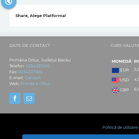
🔇
Share, Alege Platforma!
DATE DE CONTACT
CURS VALUT
Primăria Oituz, Județul Bacău
MONEDĂ
R
Telefon:
0234337010
5,
EUR
Fax:
0234337503
E-mail:
Contact
4,
USD
Web:
Primăria Oituz
6,
GBP
Politică de utilizar