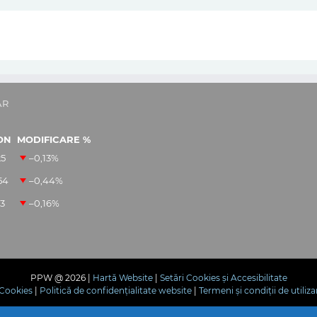
AR
ON
MODIFICARE %
25
–0,13
%
54
–0,44
%
13
–0,16
%
PPW @
2026 |
Hartă Website
|
Setări Cookies și Accesibilitate
e Cookies
|
Politică de confidențialitate website
|
Termeni și condiții de utiliza