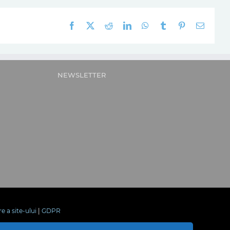
Facebook
X
Reddit
LinkedIn
WhatsApp
Tumblr
Pinterest
E-
mail:
NEWSLETTER
re a site-ului
|
GDPR