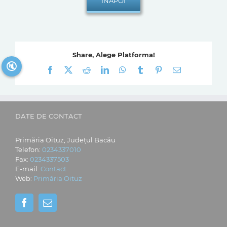
Share, Alege Platforma!
🔇
Facebook
X
Reddit
LinkedIn
WhatsApp
Tumblr
Pinterest
E-
mail:
DATE DE CONTACT
Primăria Oituz, Județul Bacău
Telefon:
0234337010
Fax:
0234337503
E-mail:
Contact
Web:
Primăria Oituz