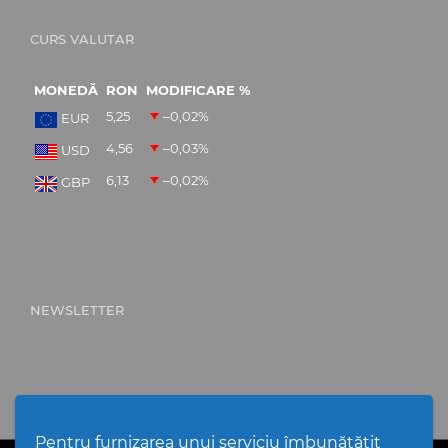
CURS VALUTAR
MONEDĂ
RON
MODIFICARE %
5,25
–0,02
%
EUR
4,56
–0,03
%
USD
6,13
–0,02
%
GBP
NEWSLETTER
Pentru furnizarea unui serviciu îmbunătățit