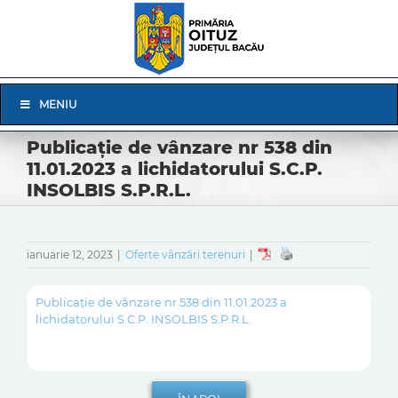
Skip
to
content
Skip
MENIU
Navigation
Publicație de vânzare nr 538 din
11.01.2023 a lichidatorului S.C.P.
INSOLBIS S.P.R.L.
ianuarie 12, 2023
|
Oferte vânzări terenuri
|
Publicație de vânzare nr 538 din 11.01.2023 a
lichidatorului S.C.P. INSOLBIS S.P.R.L.