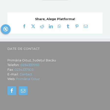
Share, Alege Platforma!
Facebook
X
Reddit
LinkedIn
WhatsApp
Tumblr
Pinterest
E-
🔇
mail:
DATE DE CONTACT
Primăria Oituz, Județul Bacău
Telefon:
0234337010
Fax:
0234337503
E-mail:
Contact
Web:
Primăria Oituz