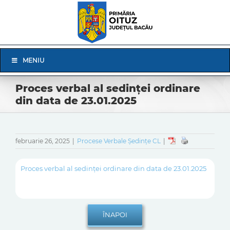
Skip
to
content
Skip
MENIU
Navigation
Proces verbal al sedinței ordinare
din data de 23.01.2025
februarie 26, 2025
|
Procese Verbale Ședințe CL
|
Proces verbal al sedinței ordinare din data de 23.01.2025