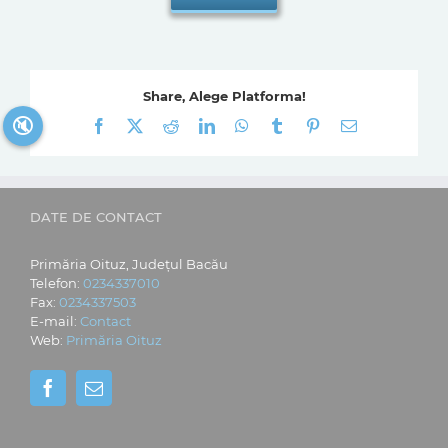
Share, Alege Platforma!
🔇
Facebook
X
Reddit
LinkedIn
WhatsApp
Tumblr
Pinterest
E-
mail:
DATE DE CONTACT
Primăria Oituz, Județul Bacău
Telefon:
0234337010
Fax:
0234337503
E-mail:
Contact
Web:
Primăria Oituz