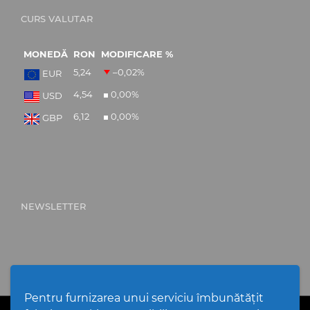
CURS VALUTAR
MONEDĂ
RON
MODIFICARE %
5,24
–0,02
%
EUR
4,54
0,00
%
USD
6,12
0,00
%
GBP
NEWSLETTER
Pentru furnizarea unui serviciu îmbunătățit