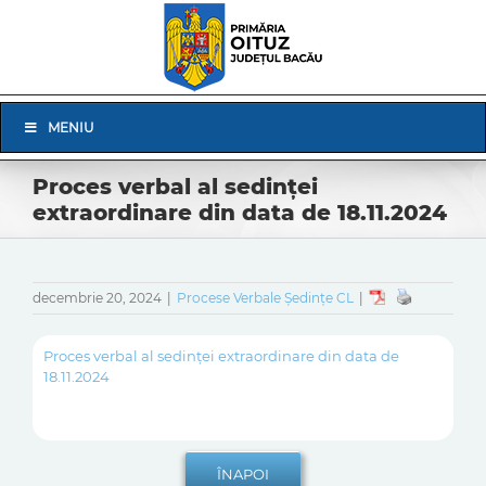
Skip
to
content
Skip
MENIU
Navigation
Proces verbal al sedinței
extraordinare din data de 18.11.2024
decembrie 20, 2024
|
Procese Verbale Ședințe CL
|
Proces verbal al sedinței extraordinare din data de
18.11.2024