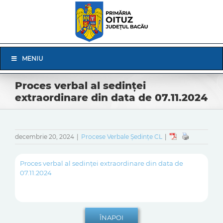
Skip
to
content
Skip
MENIU
Navigation
Proces verbal al sedinței
extraordinare din data de 07.11.2024
decembrie 20, 2024
|
Procese Verbale Ședințe CL
|
Proces verbal al sedinței extraordinare din data de
07.11.2024