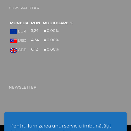
CURS VALUTAR
MONEDĂ
RON
MODIFICARE %
5,24
0,00
%
EUR
4,54
0,00
%
USD
6,12
0,00
%
GBP
NEWSLETTER
Pentru furnizarea unui serviciu îmbunătățit