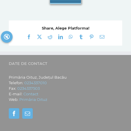
Share, Alege Platforma!
🔇
Facebook
X
Reddit
LinkedIn
WhatsApp
Tumblr
Pinterest
E-
mail:
DATE DE CONTACT
Primăria Oituz, Județul Bacău
Telefon:
0234337010
Fax:
0234337503
E-mail:
Contact
Web:
Primăria Oituz