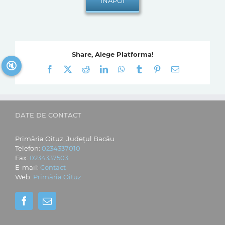
Share, Alege Platforma!
🔇
Facebook
X
Reddit
LinkedIn
WhatsApp
Tumblr
Pinterest
E-
mail:
DATE DE CONTACT
Primăria Oituz, Județul Bacău
Telefon:
0234337010
Fax:
0234337503
E-mail:
Contact
Web:
Primăria Oituz