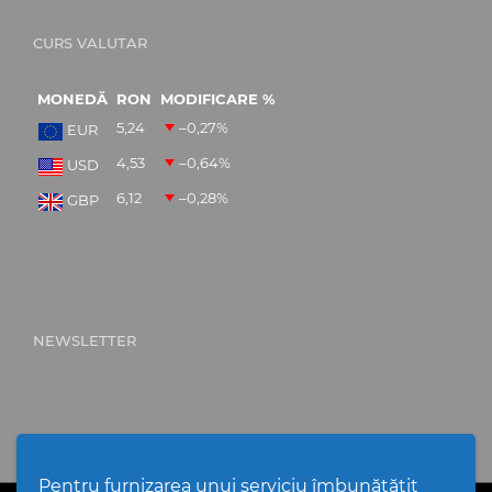
CURS VALUTAR
MONEDĂ
RON
MODIFICARE %
5,24
–0,27
%
EUR
4,53
–0,64
%
USD
6,12
–0,28
%
GBP
NEWSLETTER
Pentru furnizarea unui serviciu îmbunătățit