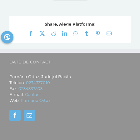
Share, Alege Platforma!
Facebook
X
Reddit
LinkedIn
WhatsApp
Tumblr
Pinterest
E-
🔇
mail:
DATE DE CONTACT
Primăria Oituz, Județul Bacău
Telefon:
0234337010
Fax:
0234337503
E-mail:
Contact
Web:
Primăria Oituz