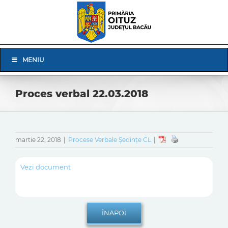
Skip
to
content
Skip
MENIU
Navigation
Proces verbal 22.03.2018
martie 22, 2018
|
Procese Verbale Ședințe CL
|
Vezi document