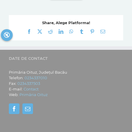
Share, Alege Platforma!
Facebook
X
Reddit
LinkedIn
WhatsApp
Tumblr
Pinterest
E-
🔇
mail:
DATE DE CONTACT
Primăria Oituz, Județul Bacău
Telefon:
0234337010
Fax:
0234337503
E-mail:
Contact
Web:
Primăria Oituz