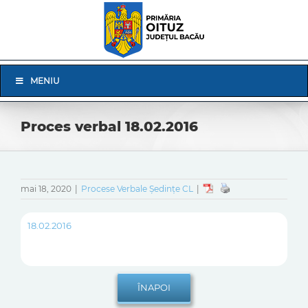
Skip
to
content
Skip
MENIU
Navigation
Proces verbal 18.02.2016
mai 18, 2020
|
Procese Verbale Ședințe CL
|
18.02.2016