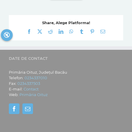
Share, Alege Platforma!
Facebook
X
Reddit
LinkedIn
WhatsApp
Tumblr
Pinterest
E-
🔇
mail:
DATE DE CONTACT
Primăria Oituz, Județul Bacău
Telefon:
0234337010
Fax:
0234337503
E-mail:
Contact
Web:
Primăria Oituz