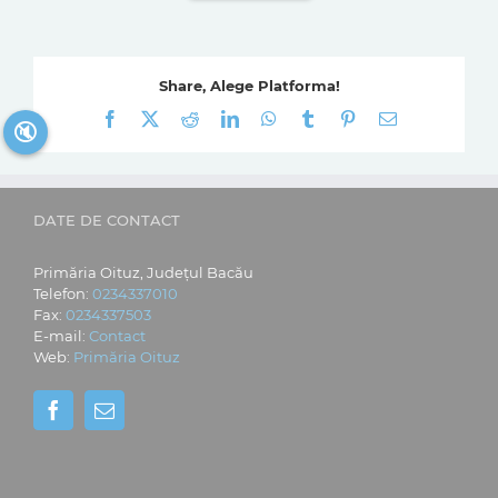
Share, Alege Platforma!
Facebook
X
Reddit
LinkedIn
WhatsApp
Tumblr
Pinterest
E-
🔇
mail:
DATE DE CONTACT
Primăria Oituz, Județul Bacău
Telefon:
0234337010
Fax:
0234337503
E-mail:
Contact
Web:
Primăria Oituz