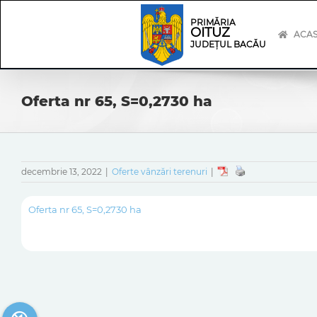
Skip
Skip
to
Navigation
PRIMĂRIA
OITUZ
content
ACA
JUDEȚUL BACĂU
Oferta nr 65, S=0,2730 ha
decembrie 13, 2022
|
Oferte vânzări terenuri
|
Oferta nr 65, S=0,2730 ha