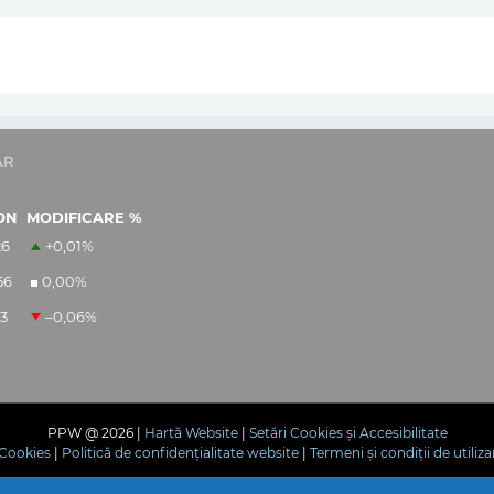
AR
ON
MODIFICARE %
26
+0,01
%
56
0,00
%
13
–0,06
%
PPW @
2026 |
Hartă Website
|
Setări Cookies și Accesibilitate
e Cookies
|
Politică de confidențialitate website
|
Termeni și condiții de utiliza