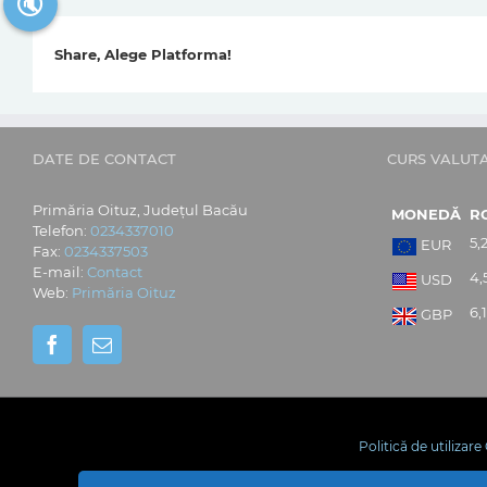
🔇
Share, Alege Platforma!
DATE DE CONTACT
CURS VALUT
Primăria Oituz, Județul Bacău
MONEDĂ
R
Telefon:
0234337010
5,
EUR
Fax:
0234337503
E-mail:
Contact
4,
USD
Web:
Primăria Oituz
6,
GBP
Politică de utilizar