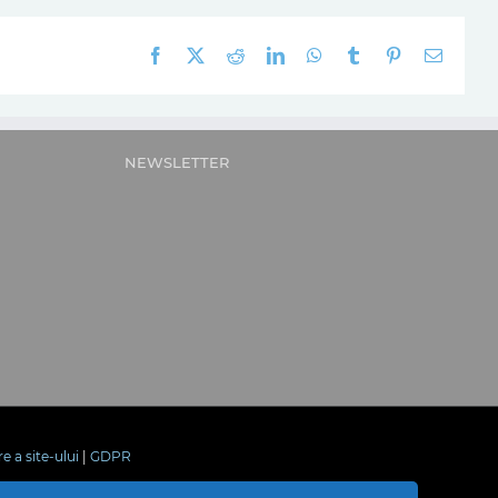
Facebook
X
Reddit
LinkedIn
WhatsApp
Tumblr
Pinterest
E-
mail:
NEWSLETTER
re a site-ului
|
GDPR