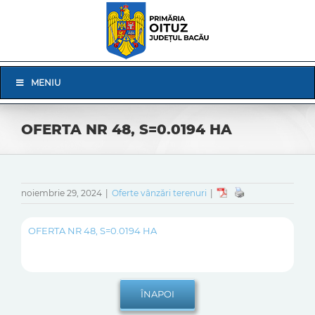
Skip
to
content
Skip
MENIU
Navigation
OFERTA NR 48, S=0.0194 HA
noiembrie 29, 2024
|
Oferte vânzări terenuri
|
OFERTA NR 48, S=0.0194 HA