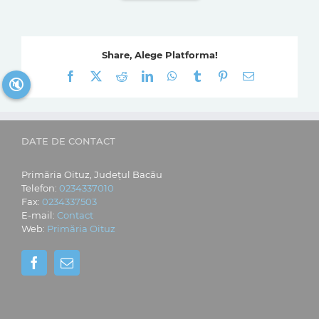
Share, Alege Platforma!
Facebook
X
Reddit
LinkedIn
WhatsApp
Tumblr
Pinterest
E-
🔇
mail:
DATE DE CONTACT
Primăria Oituz, Județul Bacău
Telefon:
0234337010
Fax:
0234337503
E-mail:
Contact
Web:
Primăria Oituz