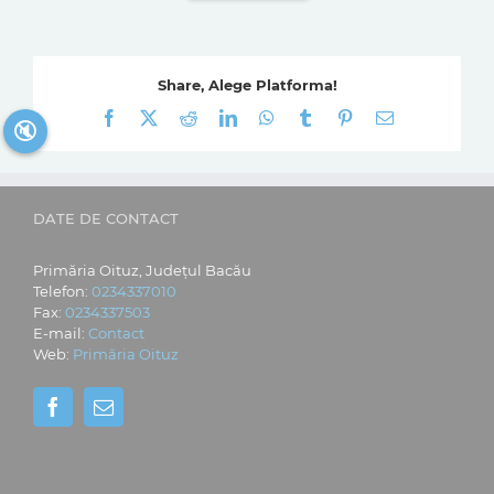
Share, Alege Platforma!
Facebook
X
Reddit
LinkedIn
WhatsApp
Tumblr
Pinterest
E-
🔇
mail:
DATE DE CONTACT
Primăria Oituz, Județul Bacău
Telefon:
0234337010
Fax:
0234337503
E-mail:
Contact
Web:
Primăria Oituz