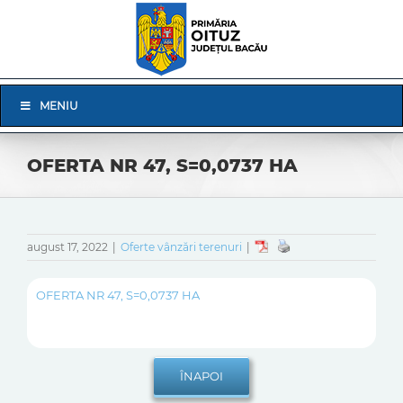
Skip
to
content
Skip
MENIU
Navigation
OFERTA NR 47, S=0,0737 HA
august 17, 2022
|
Oferte vânzări terenuri
|
OFERTA NR 47, S=0,0737 HA