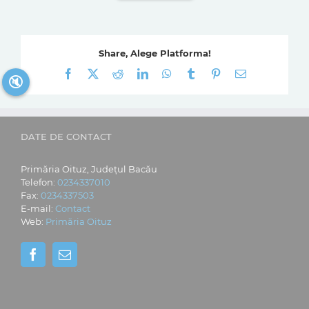
Share, Alege Platforma!
Facebook
X
Reddit
LinkedIn
WhatsApp
Tumblr
Pinterest
E-
🔇
mail:
DATE DE CONTACT
Primăria Oituz, Județul Bacău
Telefon:
0234337010
Fax:
0234337503
E-mail:
Contact
Web:
Primăria Oituz