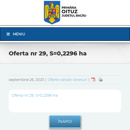
Skip
to
content
Skip
MENIU
Navigation
Oferta nr 29, S=0,2296 ha
septembrie 26, 2023
|
Oferte vânzări terenuri
|
Oferta nr 29, S=0,2296 ha