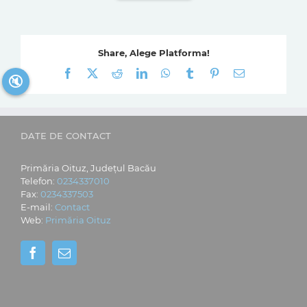
Share, Alege Platforma!
Facebook
X
Reddit
LinkedIn
WhatsApp
Tumblr
Pinterest
E-
🔇
mail:
DATE DE CONTACT
Primăria Oituz, Județul Bacău
Telefon:
0234337010
Fax:
0234337503
E-mail:
Contact
Web:
Primăria Oituz