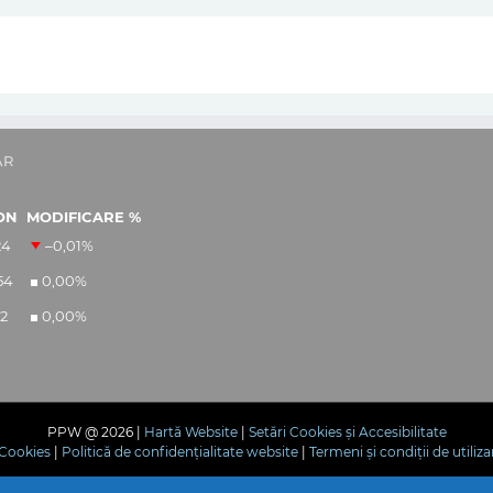
AR
ON
MODIFICARE %
24
–0,01
%
54
0,00
%
12
0,00
%
PPW @
2026 |
Hartă Website
|
Setări Cookies și Accesibilitate
e Cookies
|
Politică de confidențialitate website
|
Termeni și condiții de utiliza