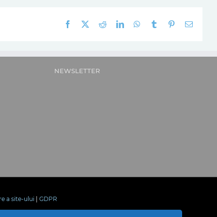
Facebook
X
Reddit
LinkedIn
WhatsApp
Tumblr
Pinterest
E-
mail:
NEWSLETTER
re a site-ului
|
GDPR