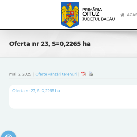
Skip
Skip
to
Navigation
PRIMĂRIA
OITUZ
content
ACA
JUDEȚUL BACĂU
Oferta nr 23, S=0,2265 ha
mai 12, 2025
|
Oferte vânzări terenuri
|
Oferta nr 23, S=0,2265 ha