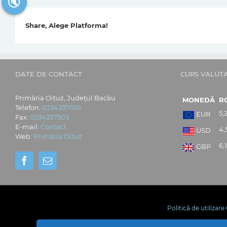
🔇
Share, Alege Platforma!
DATE DE CONTACT
CURS VALUT
Primăria Oituz, Județul Bacău
MONEDĂ
R
Telefon:
0234337010
5,
EUR
Fax:
0234337503
E-mail:
Contact
4,
USD
Web:
Primăria Oituz
6,
GBP
Politică de utilizar