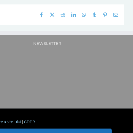
Facebook
X
Reddit
LinkedIn
WhatsApp
Tumblr
Pinterest
E-
mail:
NEWSLETTER
re a site-ului
|
GDPR