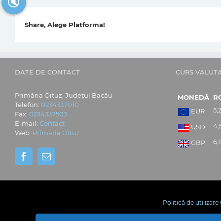
🔇
Share, Alege Platforma!
DATE DE CONTACT
CURS VALUT
Primăria Oituz, Județul Bacău
MONEDĂ
R
Telefon:
0234337010
5,
EUR
Fax:
0234337503
E-mail:
Contact
4,
USD
Web:
Primăria Oituz
6,
GBP
Politică de utilizar