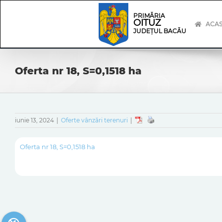
Skip
Skip
to
Navigation
PRIMĂRIA
OITUZ
content
ACA
JUDEȚUL BACĂU
Oferta nr 18, S=0,1518 ha
iunie 13, 2024
|
Oferte vânzări terenuri
|
Oferta nr 18, S=0,1518 ha