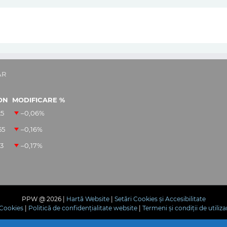
AR
ON
MODIFICARE %
25
–0,06
%
55
–0,16
%
13
–0,17
%
PPW @
2026 |
Hartă Website
|
Setări Cookies și Accesibilitate
e Cookies
|
Politică de confidențialitate website
|
Termeni și condiții de utiliza