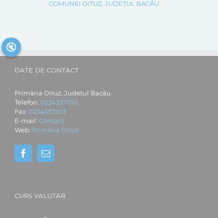
COMUNEI OITUZ, JUDEȚUL BACĂU
🔇
DATE DE CONTACT
Primăria Oituz, Județul Bacău
Telefon:
0234337010
Fax:
0234337503
E-mail:
Contact
Web:
Primăria Oituz
CURS VALUTAR