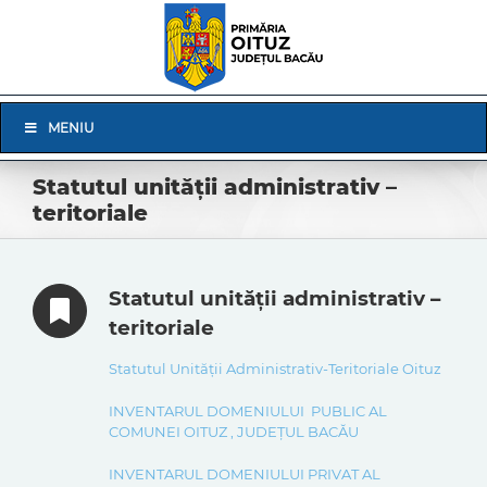
Skip
to
content
Skip
MENIU
Navigation
Statutul unității administrativ –
teritoriale
Statutul unității administrativ –
teritoriale
Statutul Unității Administrativ-Teritoriale Oituz
INVENTARUL DOMENIULUI PUBLIC AL
COMUNEI OITUZ , JUDEȚUL BACĂU
INVENTARUL DOMENIULUI PRIVAT AL