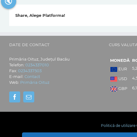
🔇
Share, Alege Platforma!
DATE DE CONTACT
CURS VALUT
Primăria Oituz, Județul Bacău
MONEDĂ
R
Telefon:
0234337010
5,
EUR
Fax:
0234337503
E-mail:
Contact
4,
USD
Web:
Primăria Oituz
6,
GBP
Politică de utilizar