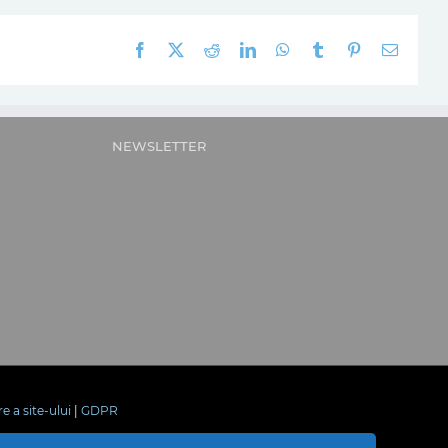
Facebook
X
Reddit
LinkedIn
WhatsApp
Tumblr
Pinterest
E-
mail:
NEWSLETTER
re a site-ului
|
GDPR