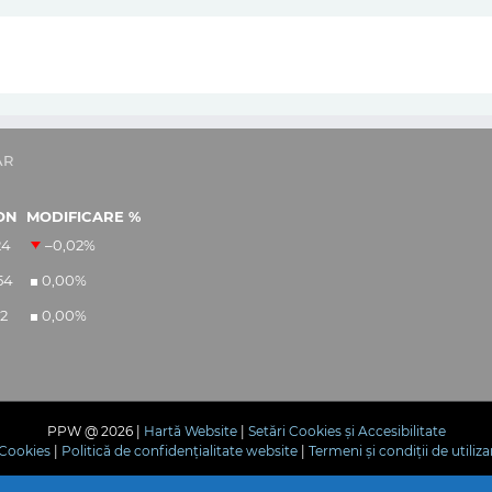
AR
ON
MODIFICARE %
24
–0,02
%
54
0,00
%
12
0,00
%
PPW @
2026 |
Hartă Website
|
Setări Cookies și Accesibilitate
e Cookies
|
Politică de confidențialitate website
|
Termeni și condiții de utiliza