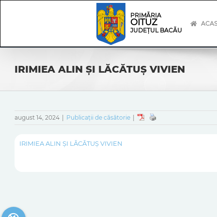
Skip
Skip
to
Navigation
PRIMĂRIA
OITUZ
content
ACA
JUDEȚUL BACĂU
IRIMIEA ALIN ȘI LĂCĂTUȘ VIVIEN
august 14, 2024
|
Publicații de căsătorie
|
IRIMIEA ALIN ȘI LĂCĂTUȘ VIVIEN