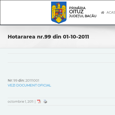
Skip
Skip
to
Navigation
PRIMĂRIA
OITUZ
content
ACA
JUDEȚUL BACĂU
Hotararea nr.99 din 01-10-2011
Nr:
99
din:
20111001
VEZI DOCUMENT OFICIAL
octombrie 1, 2011
|