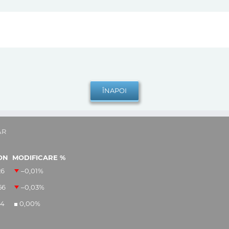
AR
ON
MODIFICARE %
26
–0,01
%
56
–0,03
%
14
0,00
%