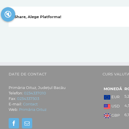
🔇
Share, Alege Platforma!
DATE DE CONTACT
CURS VALUT
Primăria Oituz, Județul Bacău
MONEDĂ
R
Telefon:
0234337010
5,
EUR
Fax:
0234337503
E-mail:
Contact
4,
USD
Web:
Primăria Oituz
6,
GBP