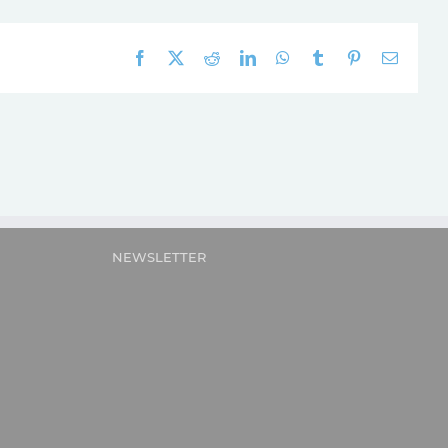
Facebook
X
Reddit
LinkedIn
WhatsApp
Tumblr
Pinterest
E-
mail:
NEWSLETTER